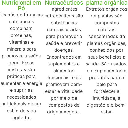
Nutricional em
Nutracêuticos
planta orgânica
Pó
Ingredientes
Extratos orgânicos
Os pós de fórmulas
nutracêuticos são
de plantas são
nutricionais
substâncias
compostos
combinam
naturais usadas
naturais
proteínas,
para promover a
concentrados de
vitaminas e
saúde e prevenir
plantas orgânicas,
minerais para
doenças.
conhecidos por
promover a saúde
Encontrados em
seus benefícios à
geral. Essas
suplementos e
saúde. São usados ​​
misturas são
alimentos
em suplementos e
práticas para
funcionais, eles
produtos para a
aumentar a energia
promovem bem-
pele para
e suprir as
estar e vitalidade
fortalecer a
necessidades
por meio de
imunidade, a
nutricionais de um
compostos de
digestão e o bem-
estilo de vida
origem vegetal.
estar.
agitado.