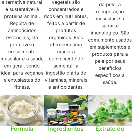
alternativa natural
vegetais são
da pele, a
e sustentável à
concentrados e
recuperação
proteína animal.
ricos em nutrientes,
muscular e o
Repleta de
feitos a partir de
suporte
aminoácidos
produtos
imunológico. São
essenciais, ela
orgânicos. Eles
comumente usados
promove o
oferecem uma
​​em suplementos e
crescimento
maneira
produtos para a
muscular e a saúde
conveniente de
pele por seus
em geral, sendo
aumentar a
benefícios
ideal para veganos
ingestão diária de
específicos à
e entusiastas do
vitaminas, minerais
saúde.
fitness.
e antioxidantes.
Fórmula
Ingredientes
Extrato de