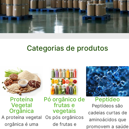
Categorias de produtos
Proteína
Pó orgânico de
Peptídeo
Vegetal
frutas e
Peptídeos são
Orgânica
vegetais
cadeias curtas de
A proteína vegetal
Os pós orgânicos
aminoácidos que
orgânica é uma
de frutas e
promovem a saúde