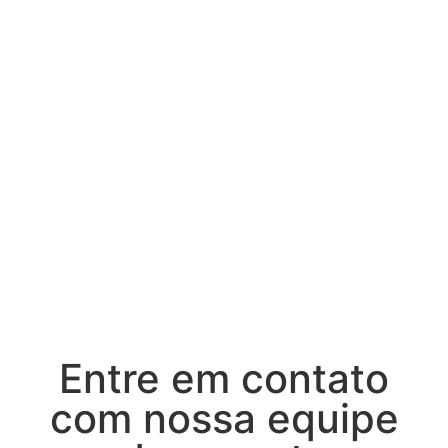
Como podemos ajudar
você?
Entre em contato conosco agora e nossos
especialistas responderão às suas perguntas ou
comentários em alguns dias úteis.
Entre em contato
com nossa equipe