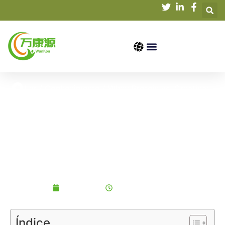
Lar
/
Conhecimento
/ Whey Protein vs. Creatina:
Qual suplemento é melhor para fisiculturistas?
Proteína de soro de leite
vs. creatina: qual
suplemento é melhor
para fisiculturistas?
2024-11-20
1h30 da manhã
Índice