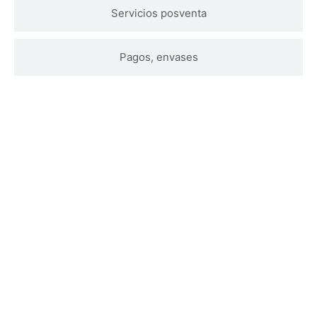
Servicios posventa
Pagos, envases
Póngase en contacto con nosotros para
obtener más información sobreAislado puro
de proteína de soja en polvo 90% Aislado de
proteína de sojaInformación sobre el
producto
Póngase en contacto con nosotros ahora y nuestros
expertos responderán a sus preguntas o comentarios
en pocos días laborables.