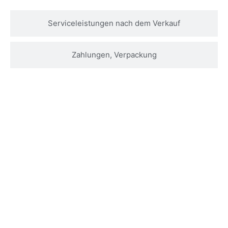
Serviceleistungen nach dem Verkauf
Zahlungen, Verpackung
Kontaktieren Sie uns für weitere
Informationen überPure Isolate Soja-
Protein-Isolat-Pulver 90% Soja-Protein-
IsolatInformationen zum Produkt
Nehmen Sie jetzt Kontakt mit uns auf, und unsere
Experten werden Ihre Fragen oder Kommentare
innerhalb weniger Werktage beantworten.