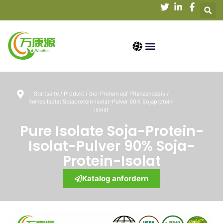
Startseite
/
Produkt
/
Bio-Protein auf Pflanzenbasis
/
Reines Isolat Sojaprotein-Isolat-Pulver 90% Sojaprotein-
Isolat
Pure Isolate Soja-Protein-
Isolat-Pulver 90% Soja-
Protein-Isolat
Katalog anfordern