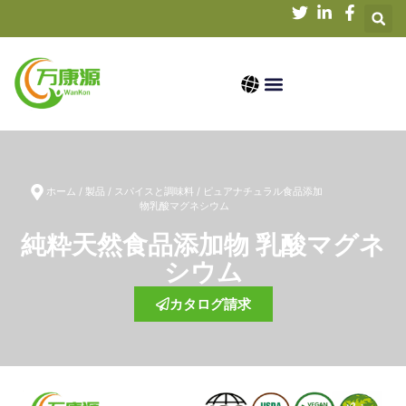
ホーム
会社概要
製品
知識
ニュース
お問い合わせ
ホーム
/
製品
/
スパイスと調味料
/ ピュアナチュラル食品添加
物乳酸マグネシウム
純粋天然食品添加物 乳酸マグネ
シウム
カタログ請求