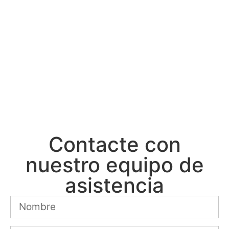
obtener más información sobrePapaína
Orgánica en Polvo / Enzima Papaína en Polvo
de Calidad AlimentariaInformación sobre el
producto
Póngase en contacto con nosotros ahora y nuestros
expertos responderán a sus preguntas o comentarios
en pocos días laborables.
Contacte con
nuestro equipo de
asistencia