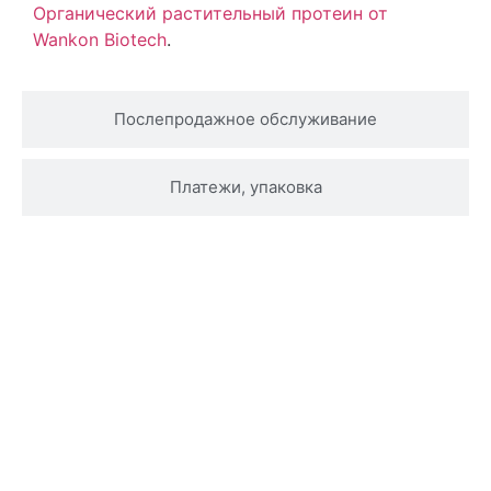
Органический растительный протеин от
Wankon Biotech
.
Послепродажное обслуживание
Платежи, упаковка
Свяжитесь с нами, чтобы получить
дополнительную информацию оФабрика
оптовая порошок протеина квиноа 80%
порошок квиноаИнформация о продукте
Свяжитесь с нами прямо сейчас, и наши
специалисты ответят на ваши вопросы или
комментарии в течение нескольких рабочих дней.