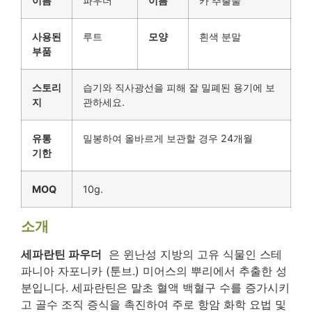
이름
파우더
이름
카 추출물
사용된
루트
모양
흰색 분말
부품
스토리
습기와 직사광선을 피해 잘 밀폐된 용기에 보
지
관하세요.
유통
밀봉하여 올바르게 보관할 경우 24개월
기한
MOQ
10g.
소개
세파란틴 파우더
은 윈난성 지방의 고유 식물인 스테
파니아 자포니카 (툰브.) 미어스의 뿌리에서 추출한 성
분입니다. 세파란틴은 말초 혈액 백혈구 수를 증가시키
고 골수 조직 증식을 촉진하여 주로 항암 화학 요법 및